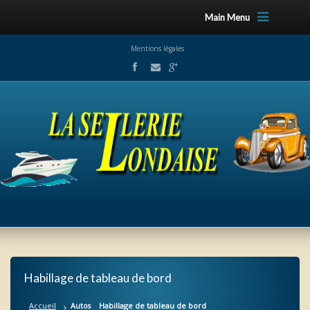
Main Menu
Mentions légales
Habillage de tableau de bord
Accueil
Autos
Habillage de tableau de bord