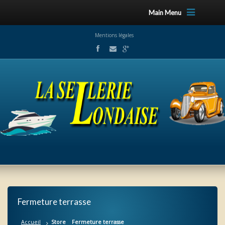
Main Menu
Mentions légales
Fermeture terrasse
Accueil
Store
Fermeture terrasse