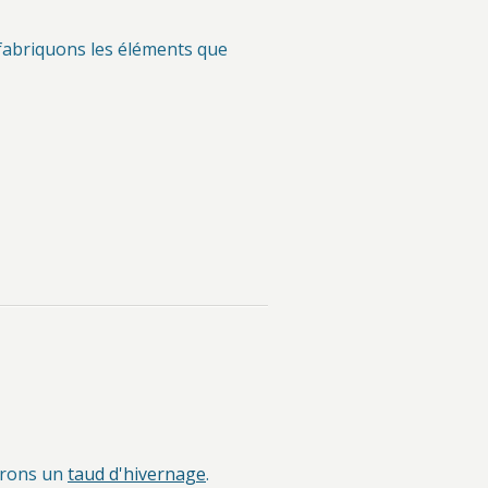
efabriquons les éléments que
lerons un
taud d'hivernage
.