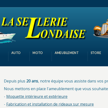
AUTO
MOTO
AMEUBLEMENT
STORE
Depuis plus
20 ans
, notre équipe vous assiste dans vos 
Nous mettons en place l'ameublement que vous souhaitez
-
Moquette intérieure et extérieure
-
Fabrication et installation de rideaux sur mesure